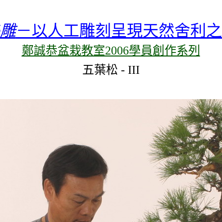
雕
－以人工雕刻呈現天然舍利之
鄭誠恭盆栽教室2006學員創作系列
五葉松
-
III