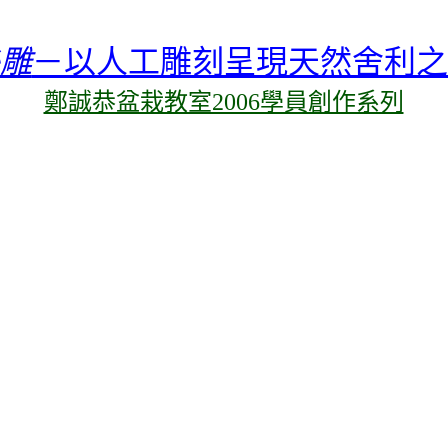
雕
－以人工雕刻呈現天然舍利之
鄭誠恭盆栽教室2006學員創作系列