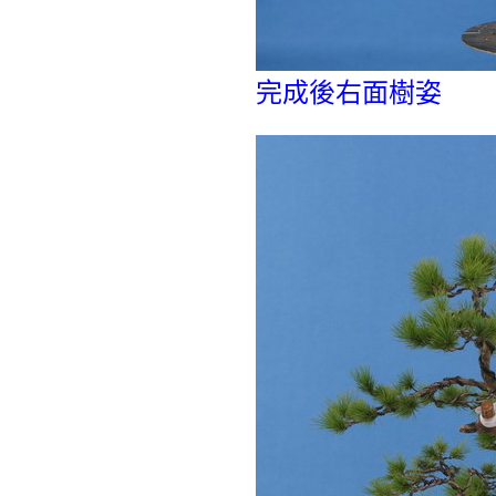
完成後右面樹姿