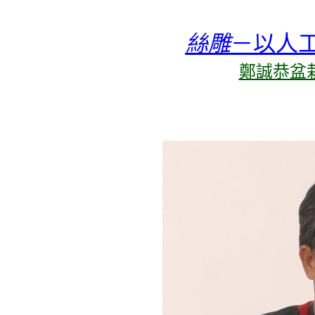
絲雕
－以人
鄭誠恭盆栽