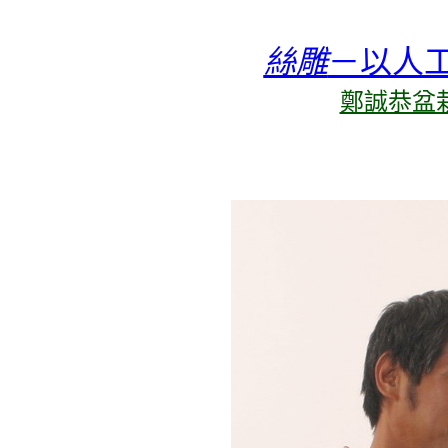
絲雕
－以人
鄭誠恭盆栽