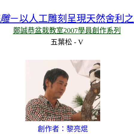
雕
－以人工雕刻呈現天然舍利之
鄭誠恭盆栽教室2007學員創作系列
五葉松
-
V
創作者：黎亮焜