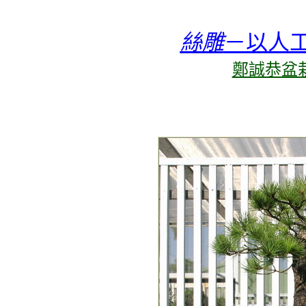
絲雕
－以人
鄭誠恭盆栽