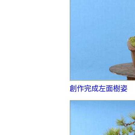
創作完成左面樹姿