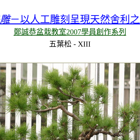
雕
－以人工雕刻呈現天然舍利之
鄭誠恭盆栽教室2007學員創作系列
五葉松
-
XIII