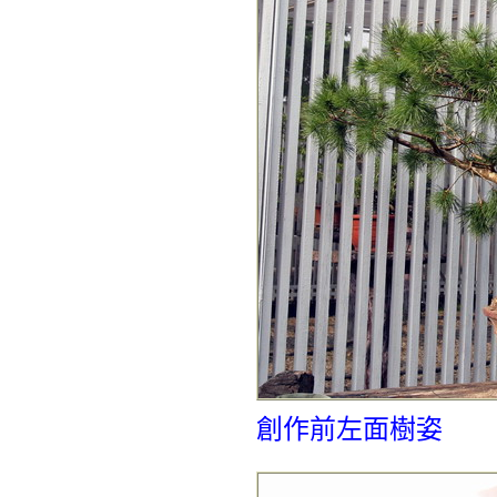
創作前左面樹姿