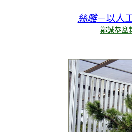
絲雕
－以人
鄭誠恭盆栽