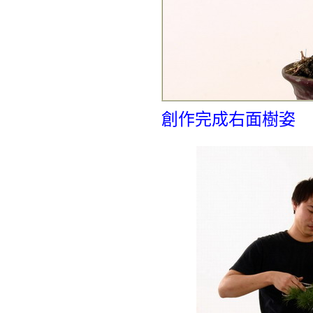
創作完成右面樹姿