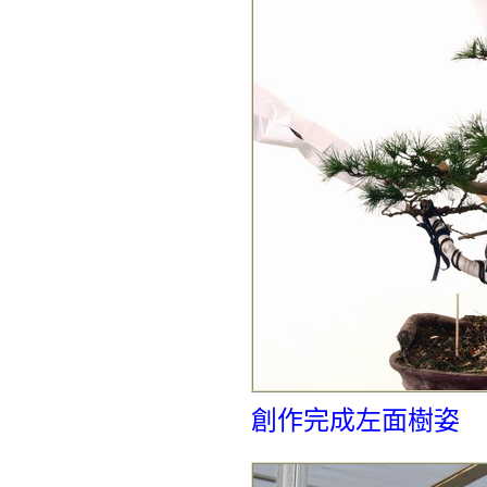
創作完成左面樹姿