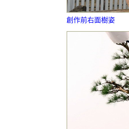
創作前右面樹姿