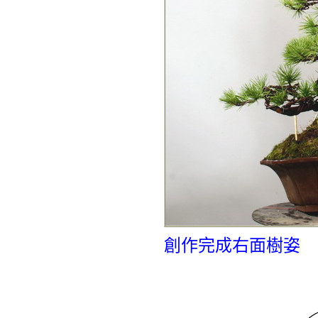
創作完成右面樹姿