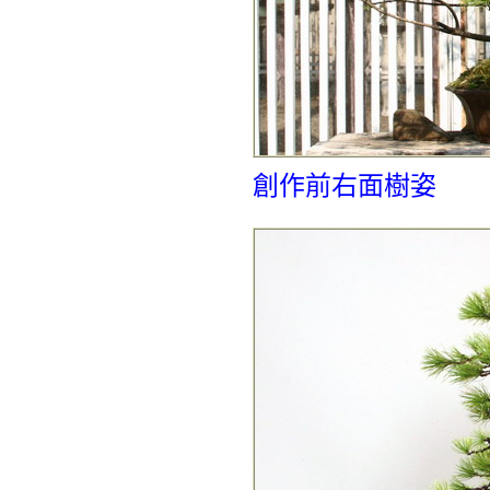
創作前右面樹姿