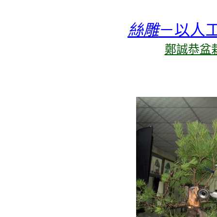
絲雕
－以人
鄭誠恭盆栽