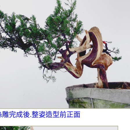
絲雕完成後.整姿造型前正面