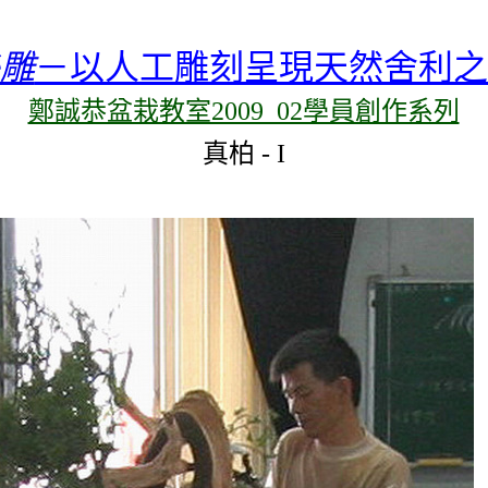
雕
－以人工雕刻呈現天然舍利之
鄭誠恭盆栽教室2009_02學員創作系列
真柏
-
I