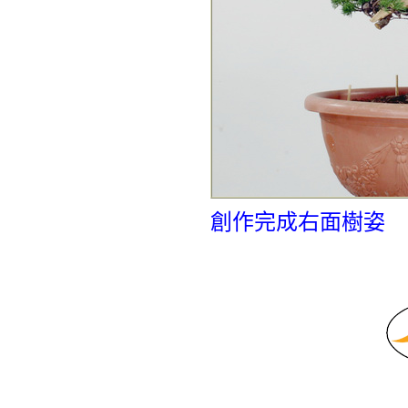
創作完成右面樹姿