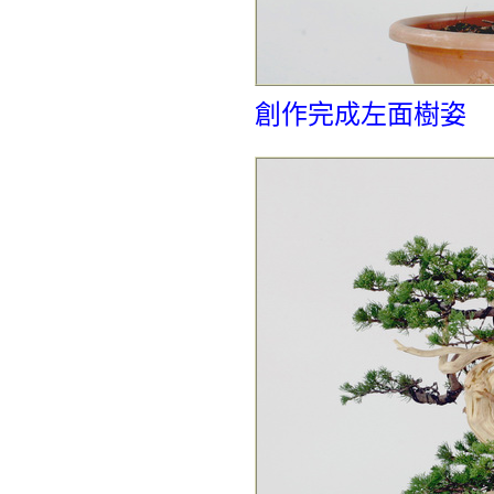
創作完成左面樹姿