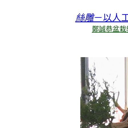
絲雕
－以人
鄭誠恭盆栽教