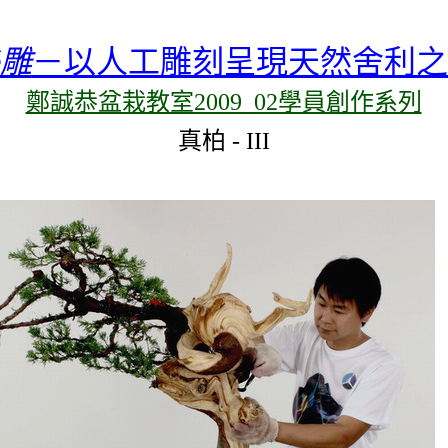
雕
－以人工雕刻呈現天然舍利之
鄭誠恭盆栽教室2009_02學員創作系列
真柏
-
III