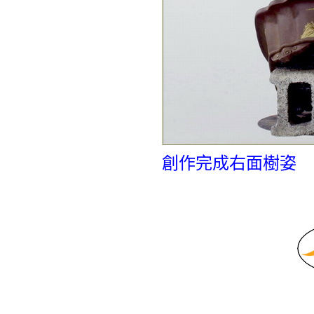
創作完成右面樹姿