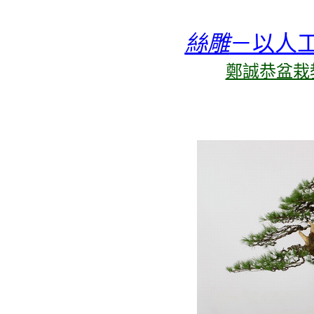
絲雕
－以人
鄭誠恭盆栽教