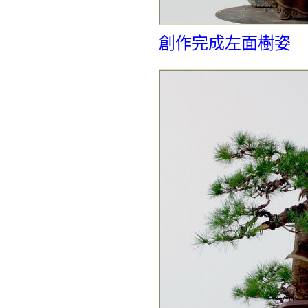
創作完成左面樹姿