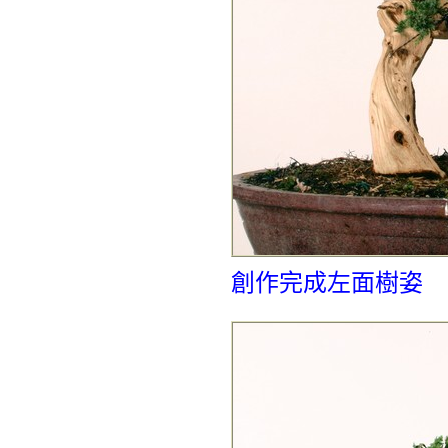
創作完成左面樹姿