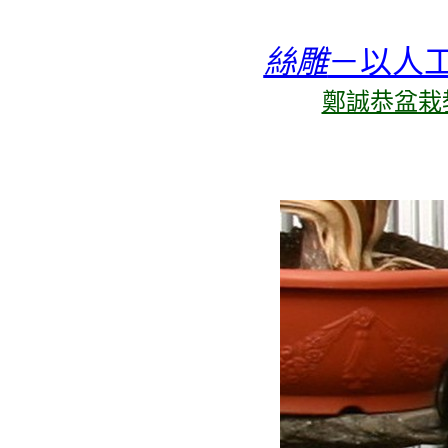
絲雕
－以人
鄭誠恭盆栽教