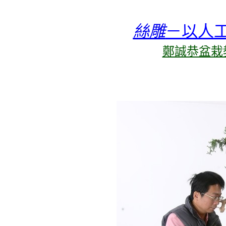
絲雕
－以人
鄭誠恭盆栽教