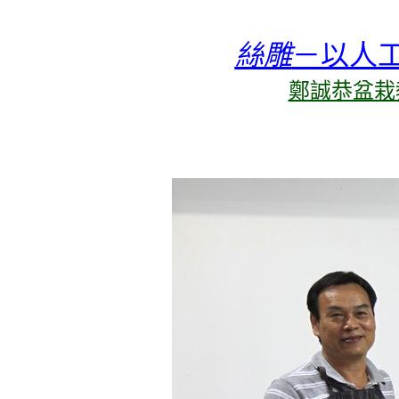
絲雕
－以人
鄭誠恭盆栽教