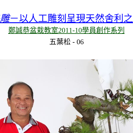
雕
－以人工雕刻呈現天然舍利之
鄭誠恭盆栽教室2011-10學員創作系列
五葉松
-
06