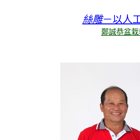
絲雕
－以人
鄭誠恭盆栽教