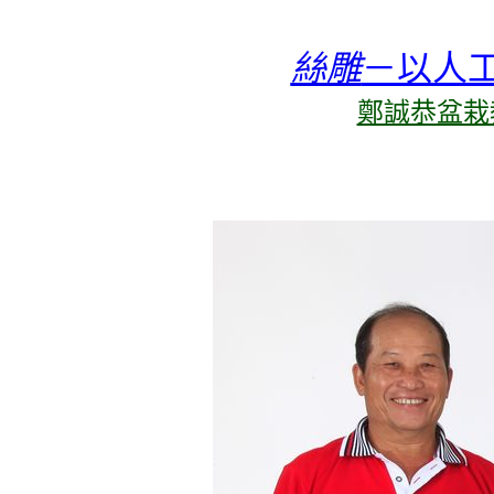
絲雕
－以人
鄭誠恭盆栽教