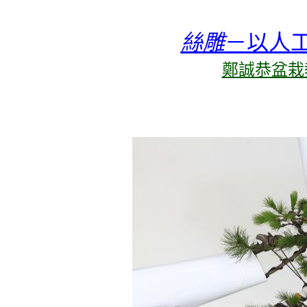
絲雕
－以人
鄭誠恭盆栽教