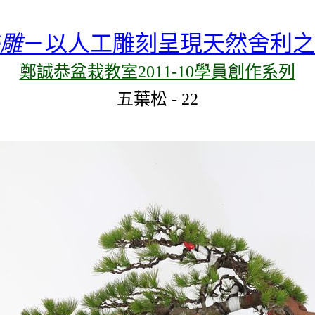
雕
－以人工雕刻呈現天然舍利之
鄭誠恭盆栽教室2011-10學員創作系列
五葉松
-
22