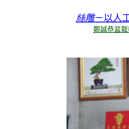
絲雕
－以人
鄭誠恭盆栽教