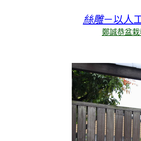
絲雕
－以人
鄭誠恭盆栽教