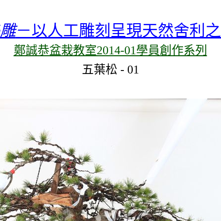
雕
－以人工雕刻呈現天然舍利之
鄭誠恭盆栽教室2014-01學員創作系列
五葉松
-
01