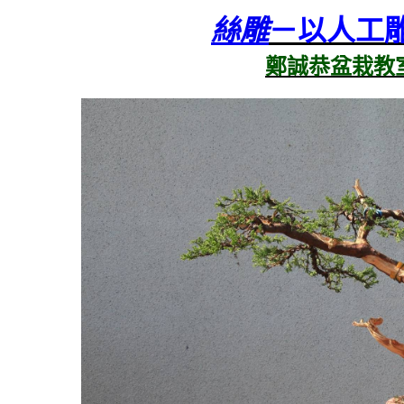
絲雕
－以人工
鄭誠恭盆栽教室