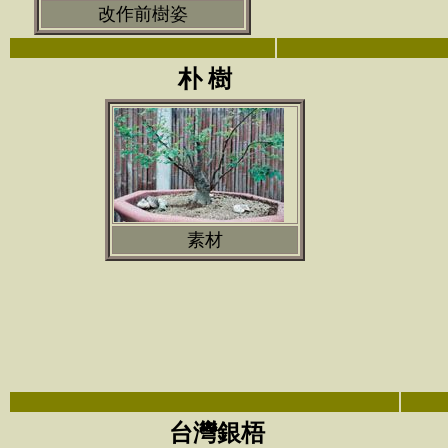
改作前樹姿
朴 樹
素材
台灣銀梧