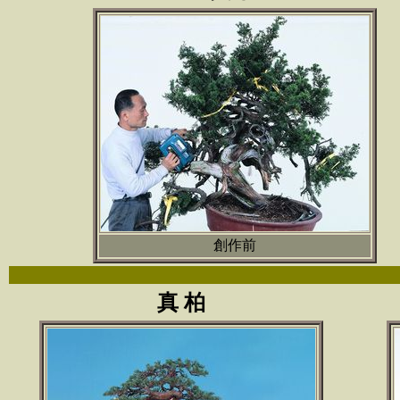
創作前
真 柏