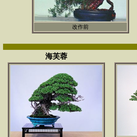
改作前
海芙蓉