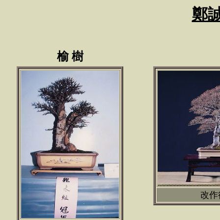
鄭
榆 樹
改作