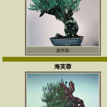
改作前
海芙蓉