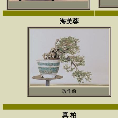
海芙蓉
改作前
真 柏