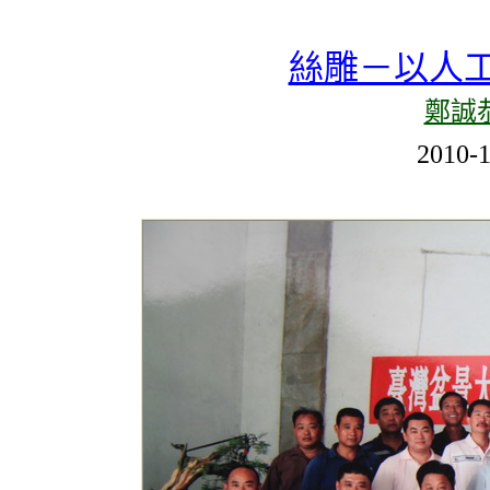
絲雕－以人
鄭誠
201