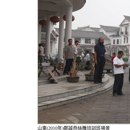
山東(2010年)鄭誠恭絲雕培訓班場景