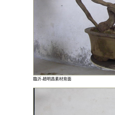
臨沂-趙明昌素材背面