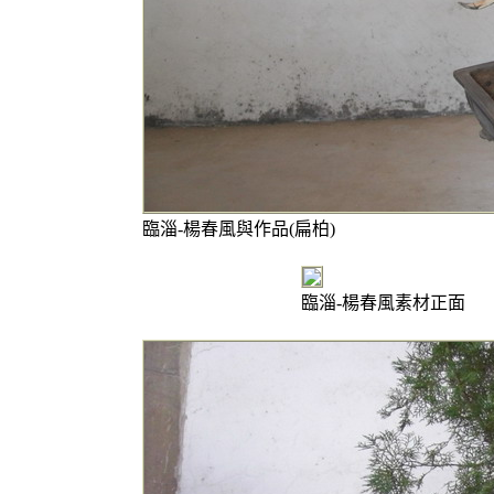
臨淄-楊春風與作品(扁柏)
臨淄-楊春風素材正面