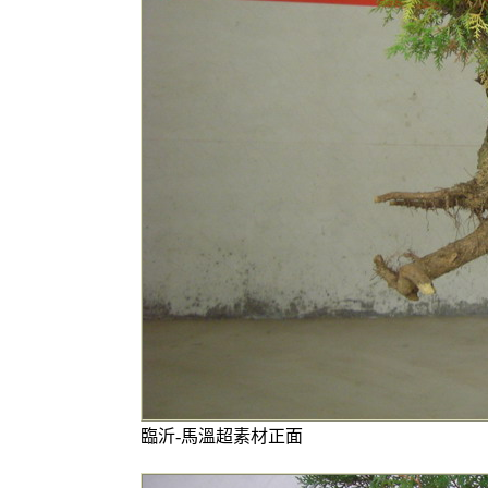
臨沂-馬溫超素材正面