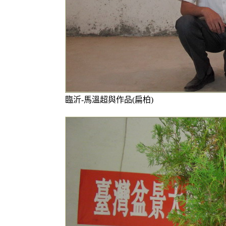
臨沂-馬溫超與作品(扁柏)