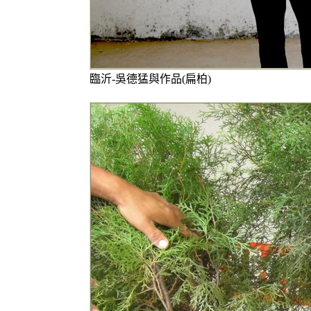
臨沂-吳德猛與作品(扁柏)