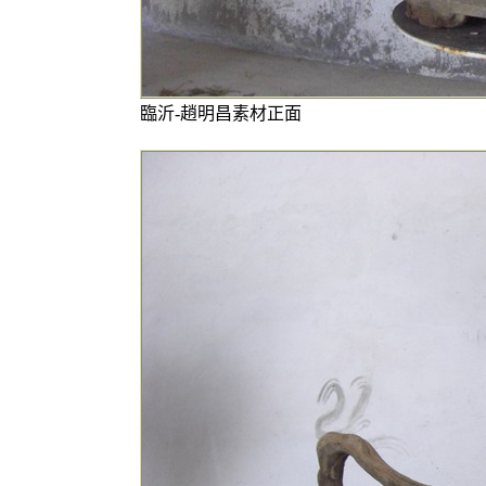
臨沂-趙明昌素材正面