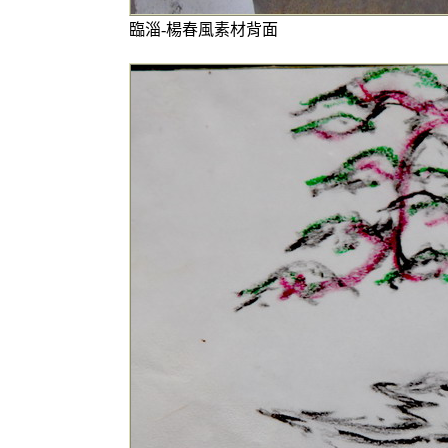
臨淄-楊春風素材背面