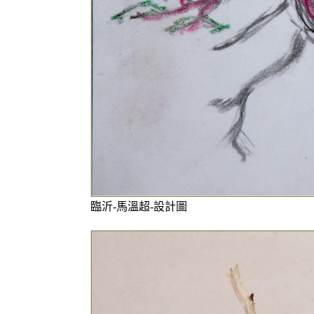
臨沂-馬溫超-設計圖