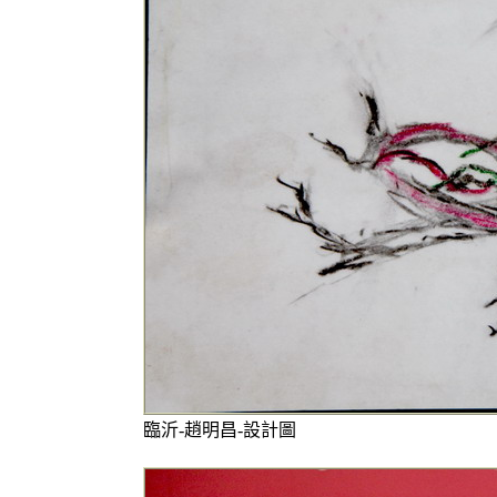
臨沂-趙明昌-設計圖