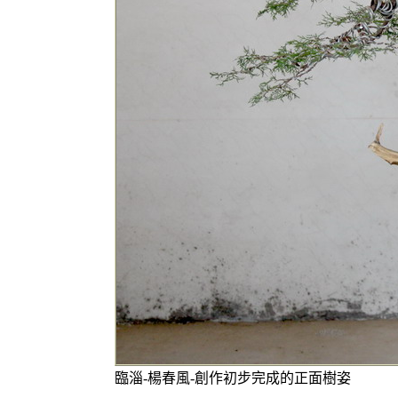
臨淄-楊春風-創作初步完成的正面樹姿