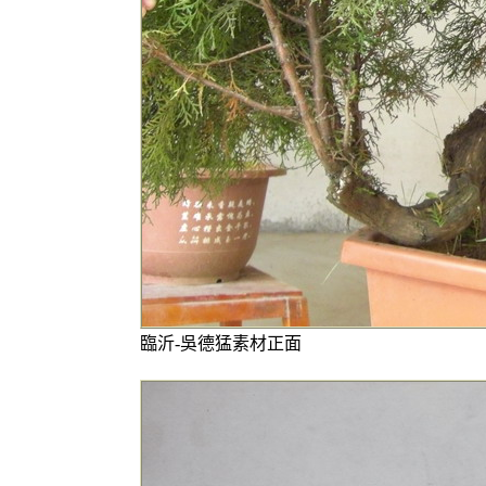
臨沂-吳德猛素材正面