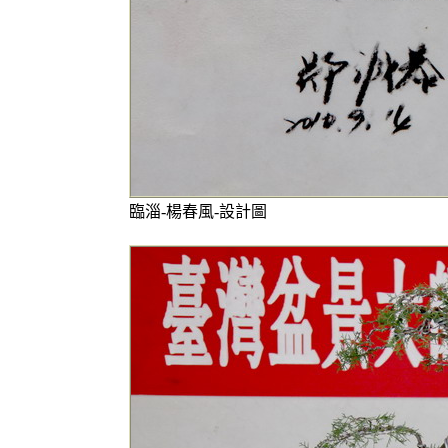
臨淄-楊春風-設計圖