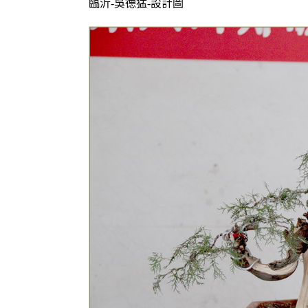
臨沂-吳德猛-設計圖