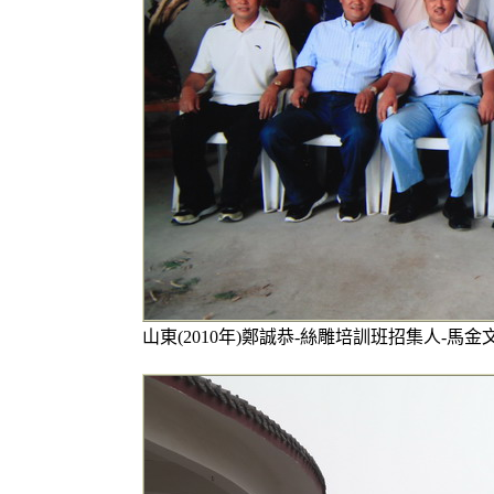
山東(2010年)鄭誠恭-絲雕培訓班招集人-馬金