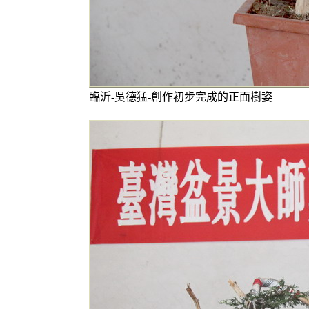
臨沂-吳德猛-創作初步完成的正面樹姿