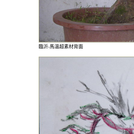
臨沂-馬溫超素材背面