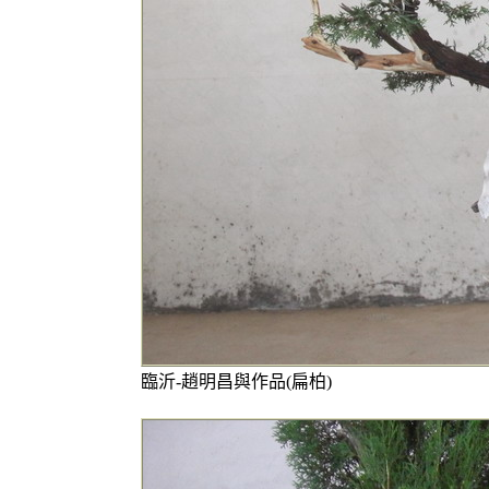
臨沂-趙明昌與作品(扁柏)