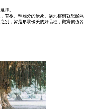
重選擇。
上，有根、幹難分的景象。講到榕樹就想起氣
根之別，皆是形狀優美的好品種，觀賞價值各