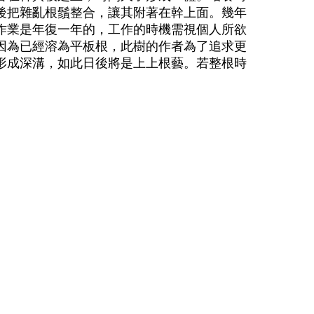
後把雜亂根鬚整合，讓其附著在幹上面。幾年
作業是年復一年的，工作的時機需視個人所欲
因為已經溶為平板根，此樹的作者為了追求更
形成深溝，如此日後將是上上根藝。若整根時
。