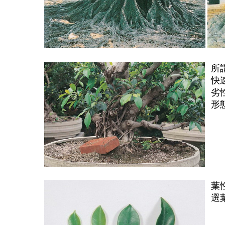
所
快
劣
形
葉
選