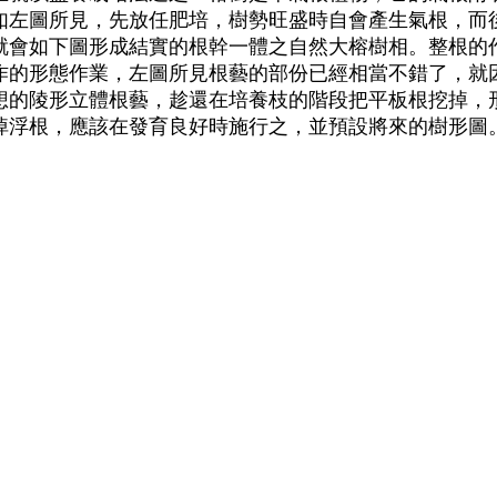
如左圖所見，先放任肥培，樹勢旺盛時自會產生氣根，而
就會如下圖形成結實的根幹一體之自然大榕樹相。整根的
作的形態作業，左圖所見根藝的部份已經相當不錯了，就
想的陵形立體根藝，趁還在培養枝的階段把平板根挖掉，
掉浮根，應該在發育良好時施行之，並預設將來的樹形圖