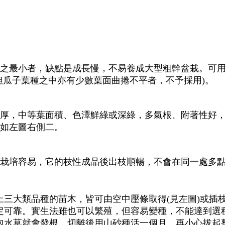
之最小者，缺點是成長慢，不易養成大型粗幹盆栽。可
但瓜子葉種之中亦有少數葉面曲捲不平者，不予採用)。
厚，中等葉面積、色澤鮮綠或深綠，多氣根、附著性好
如左圖右側二。
栽培容易，它的枝性成品後出枝順暢，不會在同一處多
上三大類品種的苗木，皆可由空中壓條取得(見左圖)或插
定可靠。實生法雖也可以繁殖，但容易變種，不能達到選
包水草就會發根，切離後用山砂種活一個月，再小心拔起