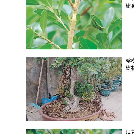
樹
榕
樹
現