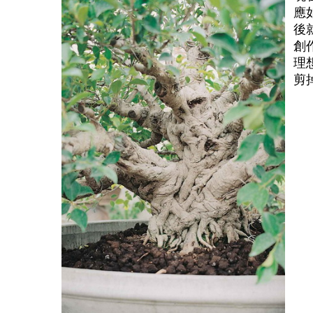
應
後
創
理
剪