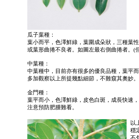
瓜子葉種：
葉小而平，色澤鮮綠，葉圍成朵狀，三種葉性
或葉形曲捲不良者。如圖左最右側曲捲者。(
中葉種：
中葉種中，目前亦有很多的優良品種，葉平而
多加觀察以上所提幾點細節，不難窺其奧妙。
金門種：
葉平而小，色澤鮮綠，皮色白斑，成長快速，
注意預防肥腫難看。
以
穩
不