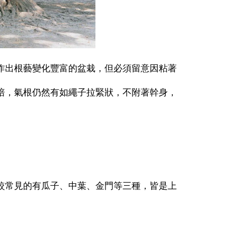
作出根藝變化豐富的盆栽，但必須留意因粘著
培，氣根仍然有如繩子拉緊狀，不附著幹身，
較常見的有瓜子、中葉、金門等三種，皆是上