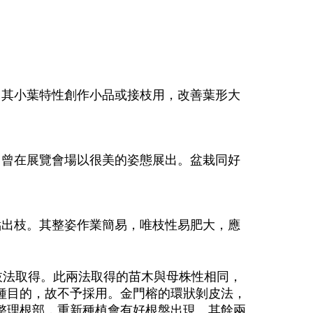
用其小葉特性創作小品或接枝用，改善葉形大
，曾在展覽會場以很美的姿態展出。盆栽同好
點出枝。其整姿作業簡易，唯枝性易肥大，應
枝法取得。此兩法取得的苗木與母株性相同，
種目的，故不予採用。金門榕的環狀剝皮法，
整理根部，重新種植會有好根盤出現。其餘兩