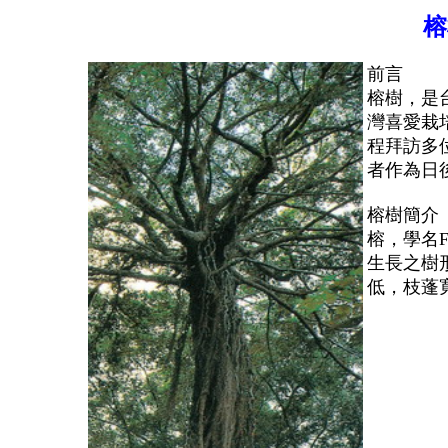
前言
榕樹，是
灣喜愛栽
程拜訪多
者作為日
榕樹簡介
榕，學名F
生長之樹
低，枝蓬