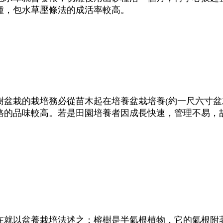
種，包水草壓條法的成活率較高。
樹盆栽的栽培務必從苗木起在培養盆栽培養(約一尺六寸盆
格的品味較高。若是田園培養者因成長快速，管理不易，
在就以盆養栽培法述之：榕樹是半氣根植物，它的氣根附