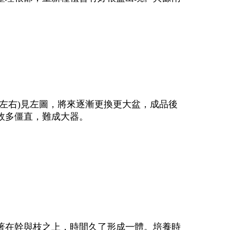
左右)見左圖，將來逐漸更換更大盆，成品後
故多僵直，難成大器。
著在幹與枝之上，時間久了形成一體。培養時