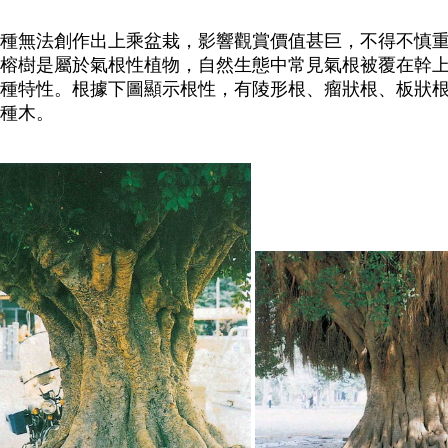
種無法創作出上乘盆栽，影響觀賞價值甚巨，不得不慎
榕樹是屬於氣根性植物，自然生態中常見氣根被覆在幹
種特性。根據下圖顯示根性，有陵形根、瘤狀根、板狀
種木。