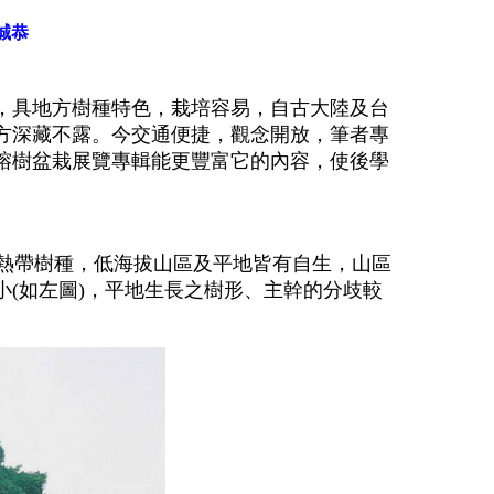
誠恭
，具地方樹種特色，栽培容易，自古大陸及台
方深藏不露。今交通便捷，觀念開放，筆者專
榕樹盆栽展覽專輯能更豐富它的內容，使後學
，熱帶及亞熱帶樹種，低海拔山區及平地皆有自生，山區
(如左圖)，平地生長之樹形、主幹的分歧較