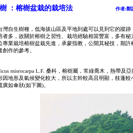
榕樹 ：榕樹盆栽的栽培法
作者:鄭
台灣自生樹種，低海拔山區及平地到處可以見到它的蹤跡
培者多，故關於榕樹之習性、栽培經驗相當豐富，多有秘
位專業栽培榕樹盆栽先進，承蒙指教，公開其秘技，期許
後創作的參考。
icus misrocarpa L.F. 桑科，榕樹屬，常綠喬木
形因地形及氣候變化較大，所以主幹較高且明顯，枝蓬較小
寬廣如傘狀(如下圖)。