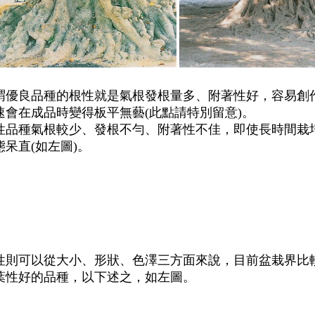
謂優良品種的根性就是氣根發根量多、附著性好，容易創
速會在成品時變得板平無藝(此點請特別留意)。
性品種氣根較少、發根不勻、附著性不佳，即使長時間栽
態呆直(如左圖)。
性則可以從大小、形狀、色澤三方面來說，目前盆栽界比
葉性好的品種，以下述之，如左圖。