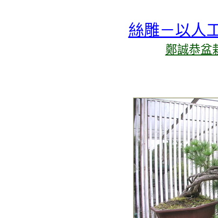
絲雕－以人
鄭誠恭盆栽