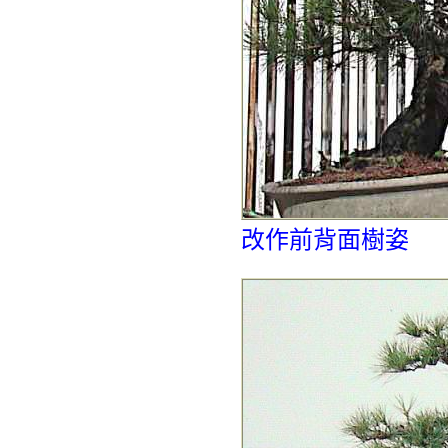
改作前背面樹姿