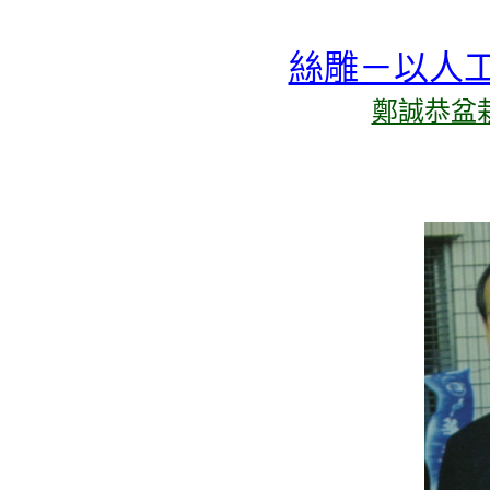
絲雕－以人
鄭誠恭盆栽