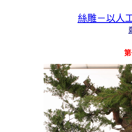
絲雕－以人
第