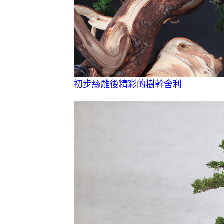
初步絲雕後精彩的樹幹舍利