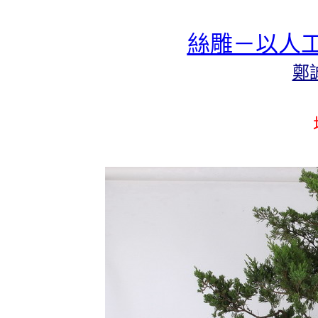
絲雕－以人
鄭