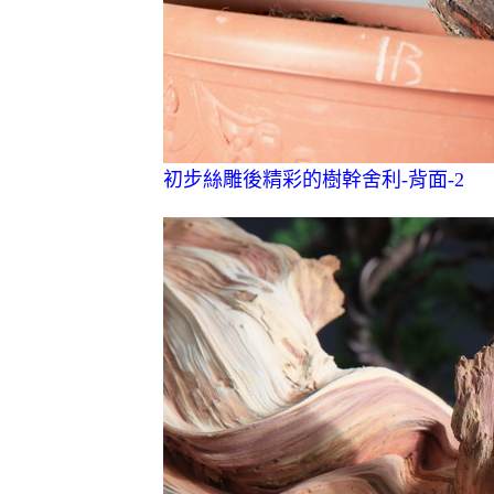
初步絲雕後精彩的樹幹舍利-背面-2