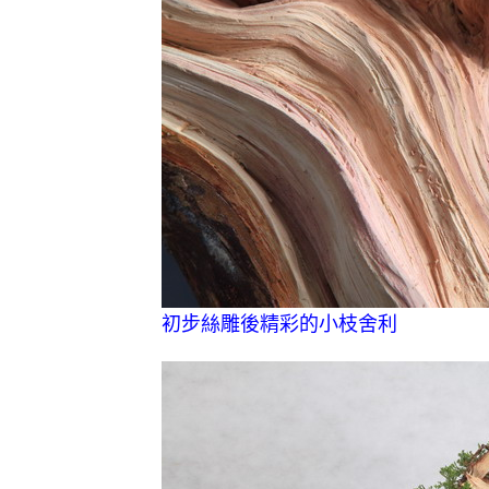
初步絲雕後精彩的小枝舍利