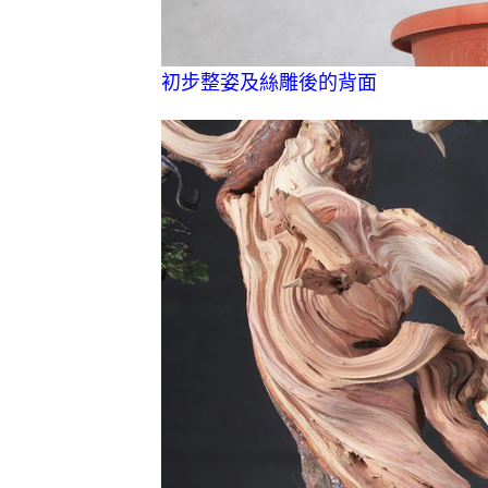
初步整姿及絲雕後的背面