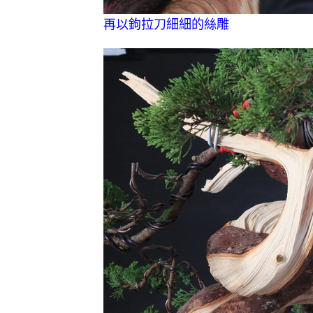
再以鉤拉刀細細的絲雕