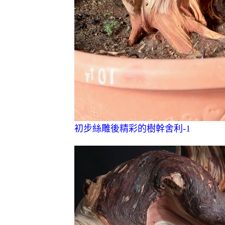
初步絲雕後精彩的樹幹舍利-1