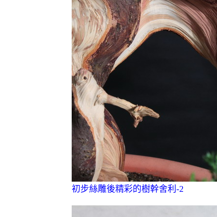
初步絲雕後精彩的樹幹舍利-2