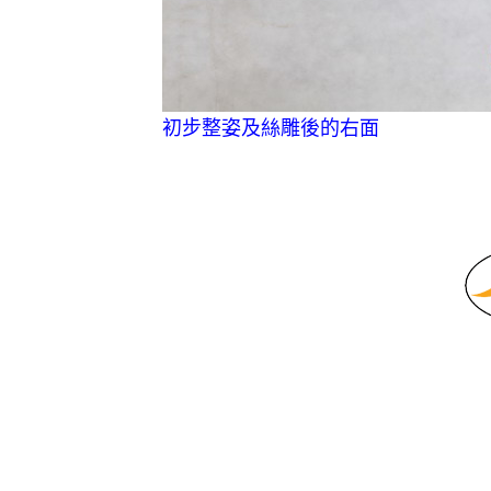
初步整姿及絲雕後的右面