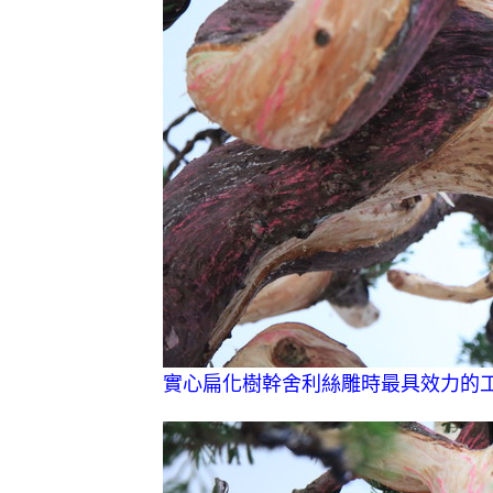
實心扁化樹幹舍利絲雕時最具效力的工