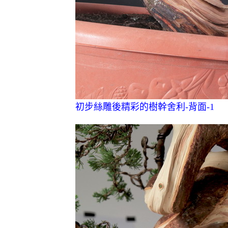
初步絲雕後精彩的樹幹舍利-背面-1