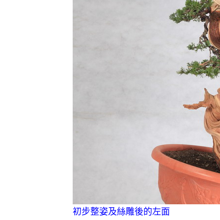
初步整姿及絲雕後的左面