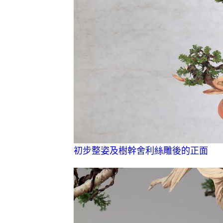
初步整姿及樹幹舍利絲雕後的正面