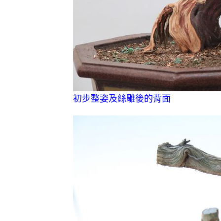
初步整姿及絲雕後的背面