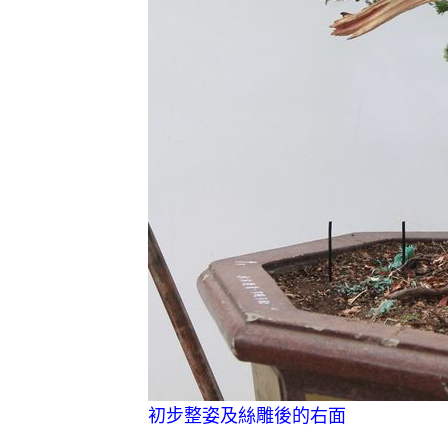
初步整姿及絲雕後的右面