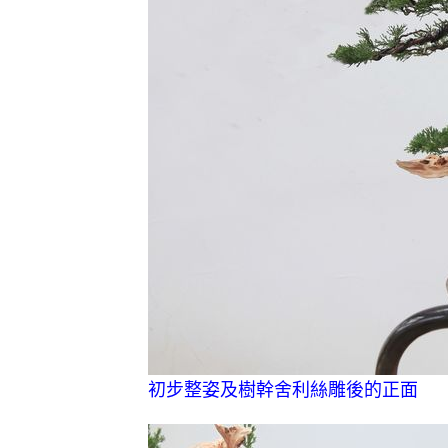
初步整姿及樹幹舍利絲雕後的正面