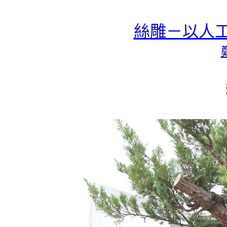
絲雕－以人