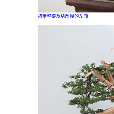
初步整姿及絲雕後的左面