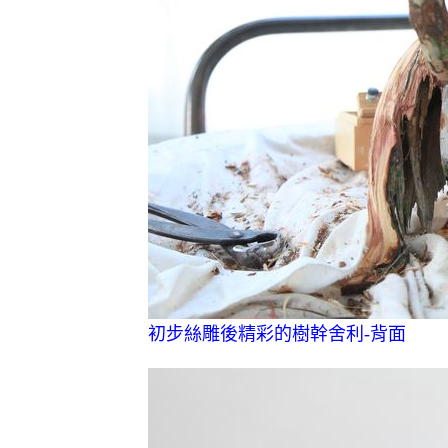
初步絲雕後精彩的樹幹舍利-背面