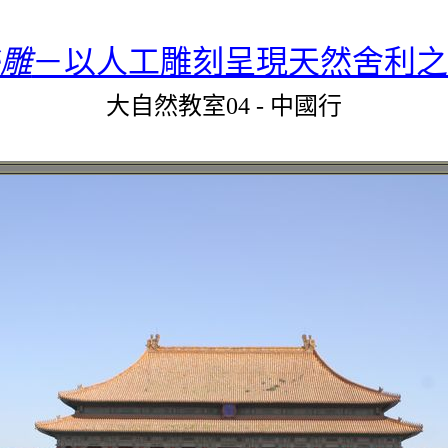
雕
－以人工雕刻呈現天然舍利之
大自然教室04
-
中國行