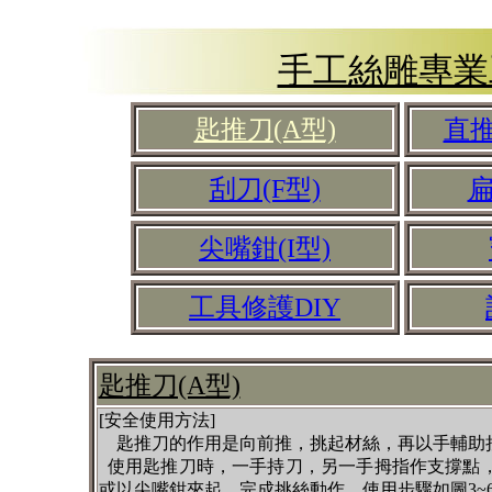
手工絲雕專業
匙推刀(A型)
直推
刮刀(F型)
扁
尖嘴鉗(I型)
工具修護DIY
匙推刀(A型)
[安全使用方法]
匙推刀的作用是向前推，挑起材絲，再以手輔助
使用匙推刀時，一手持刀，另一手拇指作支撐點
或以尖嘴鉗夾起，完成挑絲動作，使用步驟如圖3~