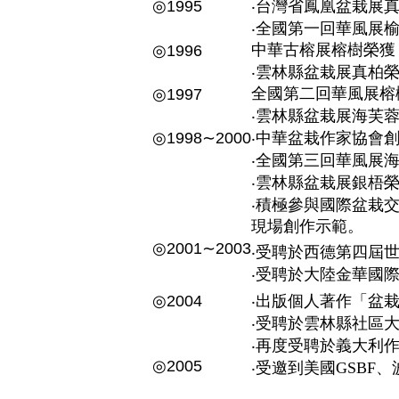
◎1995
‧台灣省鳳凰盆栽展
‧全國第一回華風展
中華古榕展榕樹榮獲
◎1996
‧雲林縣盆栽展真柏
全國第二回華風展榕
◎1997
‧雲林縣盆栽展海芙
◎1998∼2000
‧中華盆栽作家協會
‧全國第三回華風展
‧雲林縣盆栽展銀梧
‧積極參與國際盆栽
現場創作示範。
◎2001∼2003
‧受聘於西德第四屆
‧受聘於大陸金華國
◎2004
‧出版個人著作「盆
‧受聘於雲林縣社區
‧再度受聘於義大利
◎2005
‧受邀到美國GSB