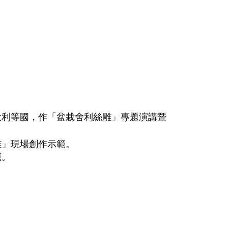
大利等國，作「盆栽舍利絲雕」專題演講暨
雕」現場創作示範。
範。