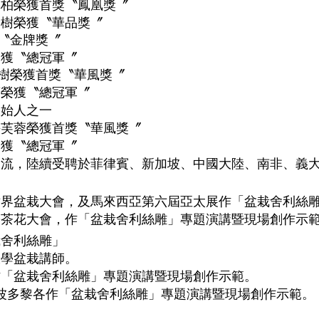
真柏榮獲首獎〝鳳凰獎〞
榆樹榮獲〝華品獎〞
〝金牌獎〞
榮獲〝總冠軍〞
樹榮獲首獎〝華風獎〞
蓉榮獲〝總冠軍〞
創始人之一
海芙蓉榮獲首獎〝華風獎〞
榮獲〝總冠軍〞
交流，陸續受聘於菲律賓、新加坡、中國大陸、南非、義
世界盆栽大會，及馬來西亞第六屆亞太展作「盆栽舍利絲
際茶花大會，作「盆栽舍利絲雕」專題演講暨現場創作示
栽舍利絲雕」
大學盆栽講師。
作「盆栽舍利絲雕」專題演講暨現場創作示範。
F、波多黎各作「盆栽舍利絲雕」專題演講暨現場創作示範。