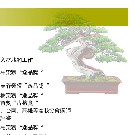
投入盆栽的工作
真柏榮獲〝逸品獎〞
海芙蓉榮獲〝逸品獎〞
榕樹榮獲〝逸品獎〞
獲首獎〝古榕獎〞
義、台南、高雄等盆栽協會講師
會評審
真柏榮獲〝逸品獎〞